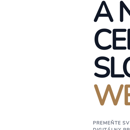
A 
CE
SL
WE
PREMEŇTE SV