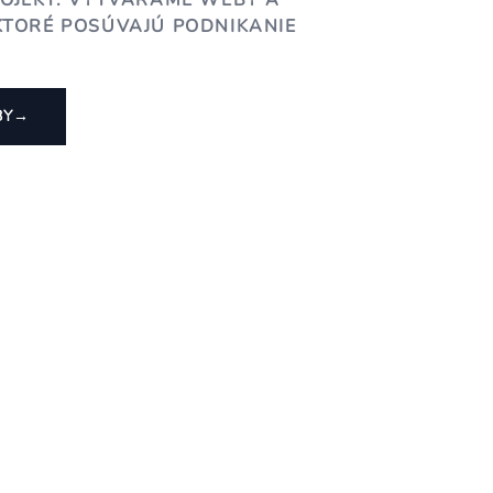
ROJEKT. VYTVÁRAME WEBY A
KTORÉ POSÚVAJÚ PODNIKANIE
BY
→