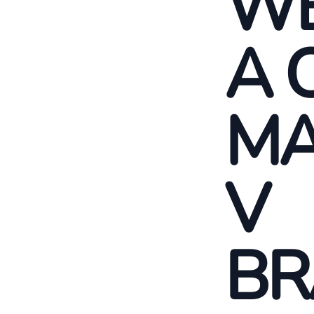
WE
A 
MA
V
BR