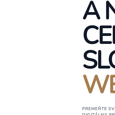
A 
CE
SL
WE
PREMEŇTE SV