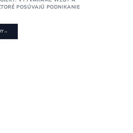
ROJEKT. VYTVÁRAME WEBY A
KTORÉ POSÚVAJÚ PODNIKANIE
BY
→