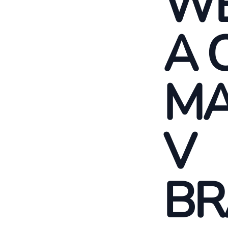
WE
A 
MA
V
BR