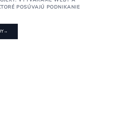
ROJEKT. VYTVÁRAME WEBY A
KTORÉ POSÚVAJÚ PODNIKANIE
BY
→