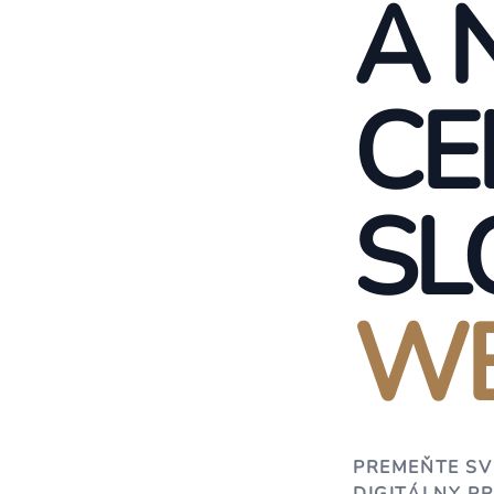
A 
CE
SL
WE
PREMEŇTE SV