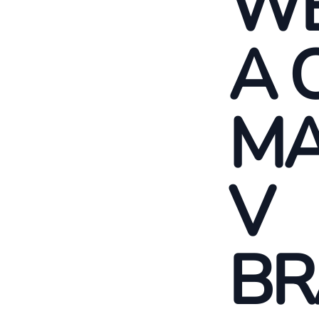
WE
A 
MA
V
BR