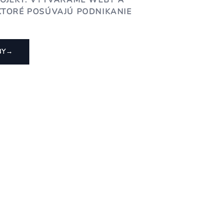
ROJEKT. VYTVÁRAME WEBY A
KTORÉ POSÚVAJÚ PODNIKANIE
BY
→