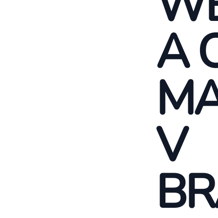
WE
A 
MA
V
BR