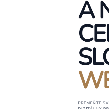
A 
CE
SL
WE
PREMEŇTE SV