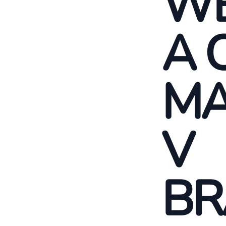
WE
A 
MA
V
BR