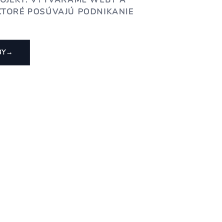
ROJEKT. VYTVÁRAME WEBY A
KTORÉ POSÚVAJÚ PODNIKANIE
BY
→