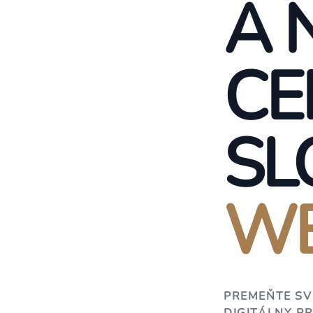
A 
CE
SL
WE
PREMEŇTE SV