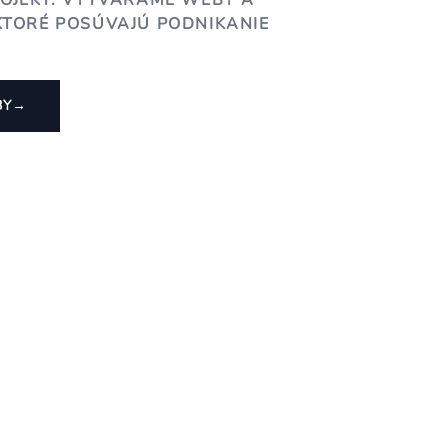
ROJEKT. VYTVÁRAME WEBY A
KTORÉ POSÚVAJÚ PODNIKANIE
BY
→