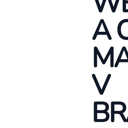
WE
A 
MA
V
BR