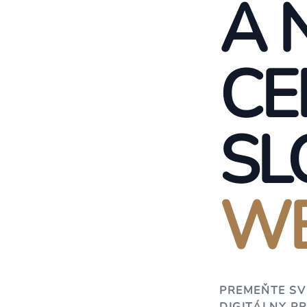
A 
CE
SL
WE
PREMEŇTE SV