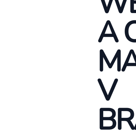
WE
A 
MA
V
BR