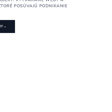
ROJEKT. VYTVÁRAME WEBY A
KTORÉ POSÚVAJÚ PODNIKANIE
BY
→