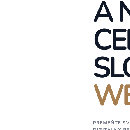
A 
CE
SL
WE
PREMEŇTE SV