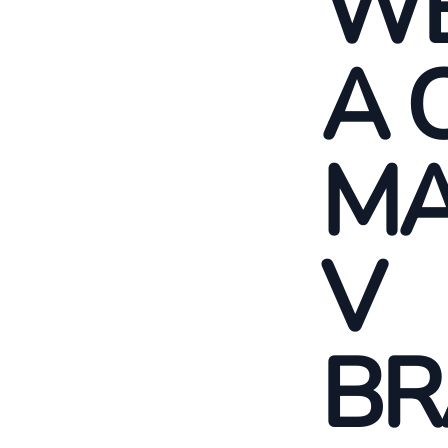
WE
A 
MA
V
BR