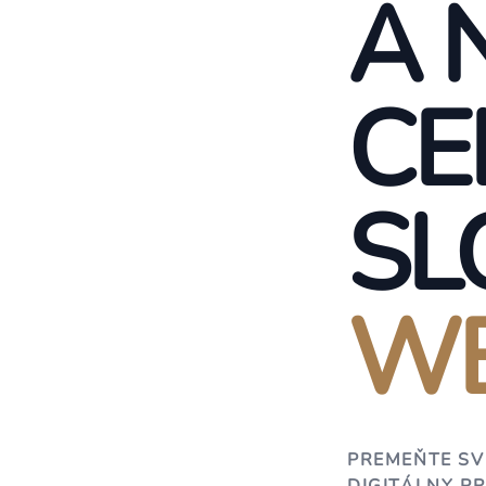
A 
CE
SL
WE
PREMEŇTE SV