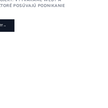
ROJEKT. VYTVÁRAME WEBY A
KTORÉ POSÚVAJÚ PODNIKANIE
BY
→