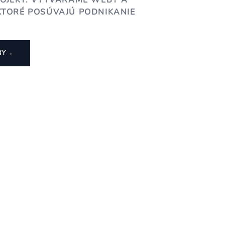
ROJEKT. VYTVÁRAME WEBY A
KTORÉ POSÚVAJÚ PODNIKANIE
BY
→