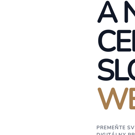
A 
CE
SL
WE
PREMEŇTE SV