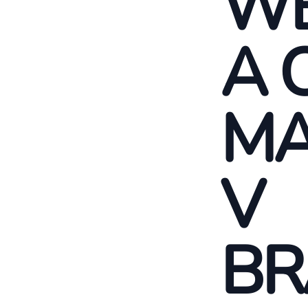
WE
A 
MA
V
BR