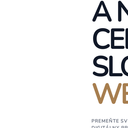
A 
CE
SL
WE
PREMEŇTE SV