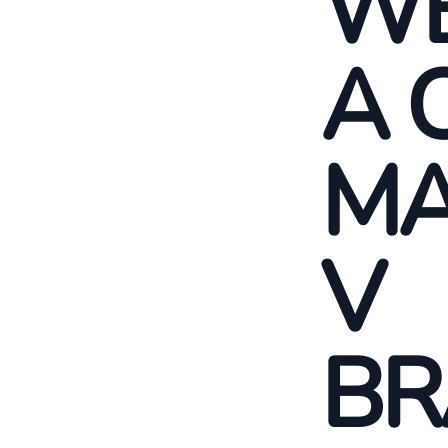
WE
A 
MA
V
BR