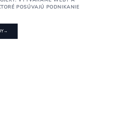
ROJEKT. VYTVÁRAME WEBY A
KTORÉ POSÚVAJÚ PODNIKANIE
BY
→