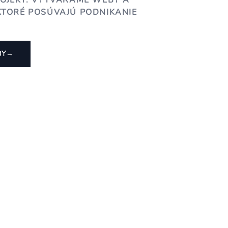
ROJEKT. VYTVÁRAME WEBY A
KTORÉ POSÚVAJÚ PODNIKANIE
BY
→