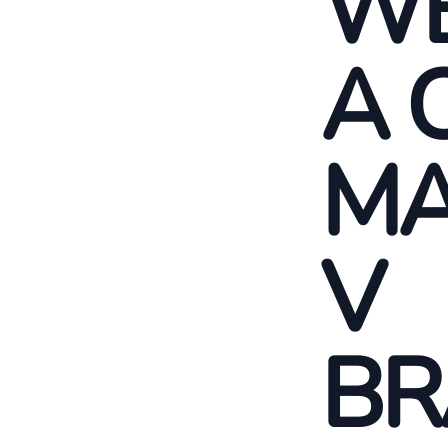
WE
A 
MA
V
BR