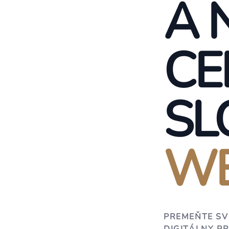
A 
CE
SL
WE
PREMEŇTE SV