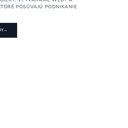
ROJEKT. VYTVÁRAME WEBY A
KTORÉ POSÚVAJÚ PODNIKANIE
BY
→