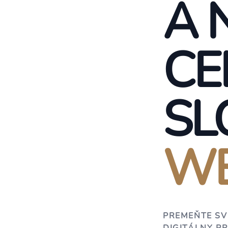
A 
CE
SL
WE
PREMEŇTE SV