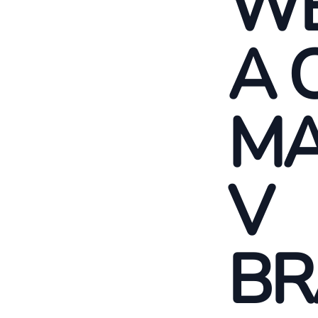
WE
A 
MA
V
BR