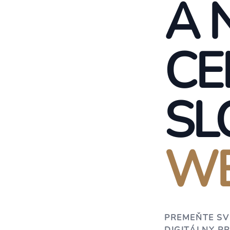
A 
CE
SL
WE
PREMEŇTE SV