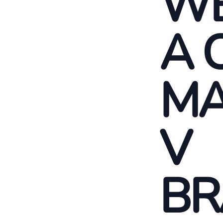
WE
A 
MA
V
BR