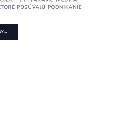
ROJEKT. VYTVÁRAME WEBY A
KTORÉ POSÚVAJÚ PODNIKANIE
BY
→