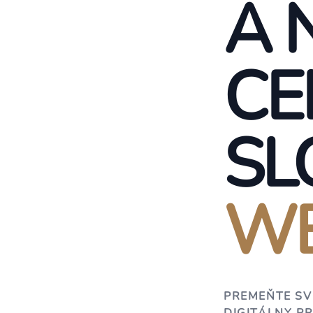
A 
CE
SL
WE
PREMEŇTE SV