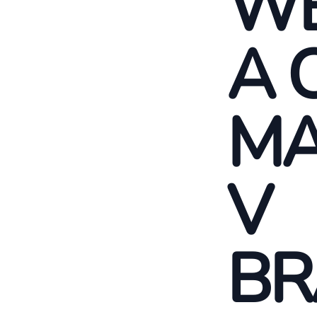
WE
A 
MA
V
BR