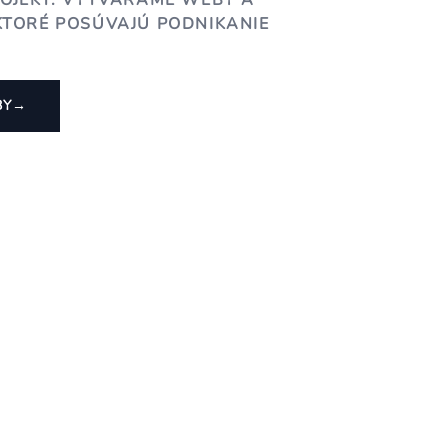
ROJEKT. VYTVÁRAME WEBY A
KTORÉ POSÚVAJÚ PODNIKANIE
BY
→