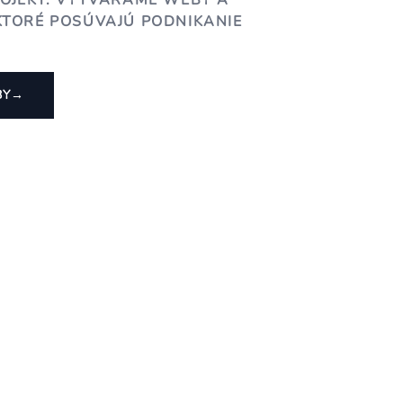
ROJEKT. VYTVÁRAME WEBY A
KTORÉ POSÚVAJÚ PODNIKANIE
BY
→