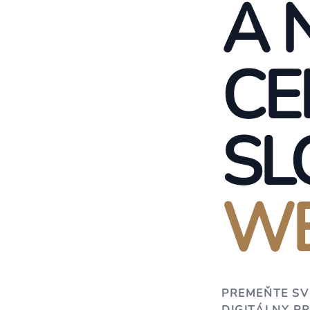
A 
CE
SL
WE
PREMEŇTE SV