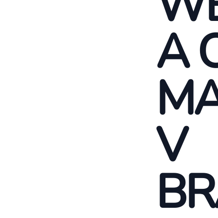
WE
A 
MA
V
BR