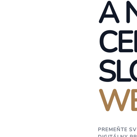
A 
CE
SL
WE
PREMEŇTE SV