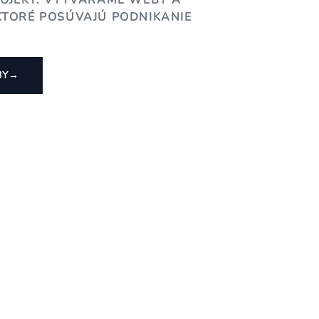
ROJEKT. VYTVÁRAME WEBY A
KTORÉ POSÚVAJÚ PODNIKANIE
BY
→