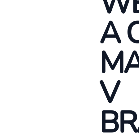
WE
A 
MA
V
BR